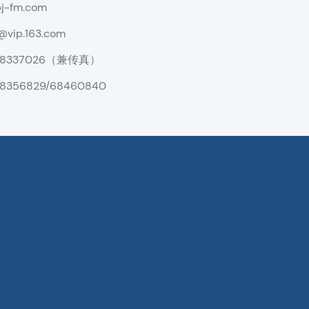
j-fm.com
@vip.163.com
68337026（兼传真）
68356829/68460840