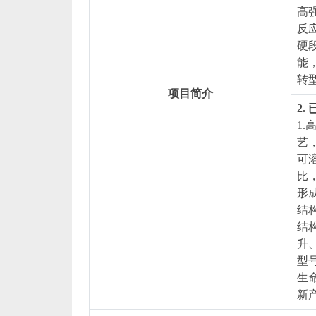
高
反
硬
能
转
项目简介
2
1
艺
可
比
形
结
结
升
型
生
新