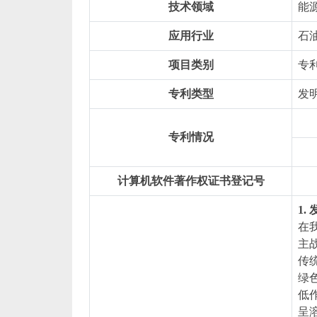
技术领域
能
应用行业
石
项目类别
专
专利类型
发
专利情况
计算机软件著作权证书登记号
1
在
主
传
绿
低
呈