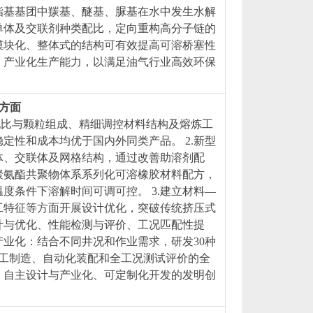
酯基基团中羰基、醚基、脲基在水中发生水解
单体及交联剂种类配比，定向重构高分子链的
模块化、整体式的结构可有效提高可溶桥塞性
、产业化生产能力，以满足油气行业高效环保
等方面
配比与颗粒组成、精细调控材料结构及熔炼工
定性和成本均优于国内外同类产品。 2.新型
体、交联体及网格结构，通过改善助溶剂配
聚氨酯共聚物体系系列化可溶橡胶材料配方，
度条件下溶解时间可调可控。 3.建立材料—
工特征等方面开展设计优化，突破传统挤压式
计与优化、性能检测与评价、工况匹配性提
产业化：结合不同井况和作业需求，研发30种
加工制造、自动化装配和全工况测试评价的全
、自主设计与产业化、可定制化开发的发明创