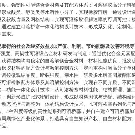
强度、强韧性可溶镁合金材料及其配方体系；可溶橡胶高分子链
应形成酸类、醇类类等水溶性小分子，实现橡胶溶解，通过设计
段及软段含量及网格结构，实现可溶橡胶溶解速率的可调可控；
，通过建立可溶桥塞一体化结构设计技术，形成系列化、定制化
型需求。
. 已取得的社会及经济效益,如:产值、利润、节约能源及改善环境
.高强度、高韧性可溶镁合金材料研发与制造：通过优化合金元素
，获得结构均匀稳定的自溶解镁合金材料，材料性能优良，批次稳
溶橡胶材料的配方设计与溶解控制方法：定向重构可溶高分子单
，调控微观结晶度、断裂强度、亲水性，研发多水解基团聚酯和
成可溶橡胶配方体系及其溶解控制方法，实现在不同介质、不同温
构—功能一体化设计技术：从可溶桥塞材料性能、结构原理、施
构，创新形成扩张式密封设计，形成以材料测试与选配、结构设
、动态监控与调整为一体的结构设计技术。 4.可溶桥塞系列化与
号、4种温度等级的高性能系列可溶桥塞，并自主建立可溶桥塞
命周期绿色产业化体系，打造具有自主知识产权、自主材料配方
产品。