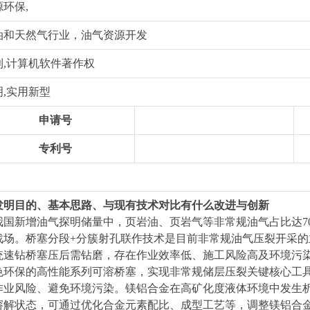
源环保,
油和天然气行业，油气资源开发
利,计算机软件著作权
明,实用新型
申请号
专利号
. 发明目的、基本思路、与现有技术对比有什么改进与创新
我国新增油气探明储量中，页岩油、页岩气等非常规油气占比达7
战场。桥塞分段+分簇射孔联作技术是目前非常规油气压裂开采
统速钻桥塞压后需钻磨，存在作业效率低、施工风险高及环境污
色环保的高性能系列可溶桥塞，实现非常规储层压裂关键核心工
作业风险、避免环境污染。镁铝合金在高矿化度液体环境中发生
溶解状态，可通过优化合金元素配比、成型工艺等，调整镁铝合