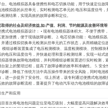
平台。电池模拟器具备便携性和电芯切换功能，用于快速定位故
电池模拟器的从控单元，实时检测电芯单元的 电压和温度信号，
示检测结果，实现高效的故障诊断和定位。
. 已取得的社会及经济效益,如:产值、利润、节约能源及改善环境
. 便携式电池模拟器设计： • 现有电池模拟器体积大、不便于携
其更加便携，便于现场故障诊断。 2. 电芯切换功能： 电池模
，并通过模拟切换单元检测从控单元的工作状态，从而精确定位故障
： 模组诊断装置集成了电压检测模块、温度检测模块、控制模块
器的电压和温度信号，并快速处理和显示检测结果，实现一站式故障
模拟器替换故障电池模组，并利用模组诊断装置进行实时检测，
测台架上的繁琐过程，提高了故障诊断的效率和准确性。 5. 安
障诊断，降低了传统方法中高压操作带来的安全风险，同时电池
放，进一步提升了安全性。 综上所述，该专利通过便携式电池模
高效的故障诊断流程，显著提升了电动汽车动力电池模组的故障
量生产和应用
项目首次将电池包问题定位至电芯级别，大幅度提高问题解决效