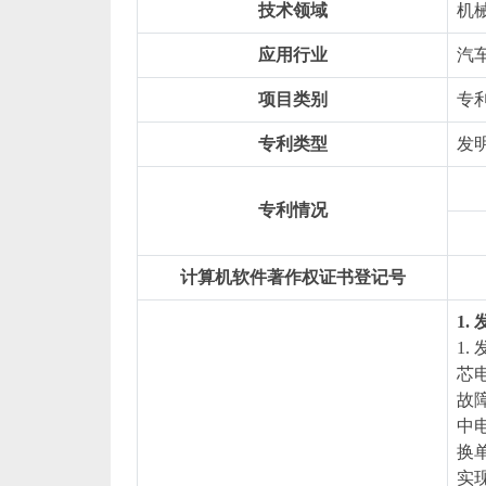
技术领域
机
应用行业
汽
项目类别
专
专利类型
发
专利情况
计算机软件著作权证书登记号
1
1
芯
故
中
换
实