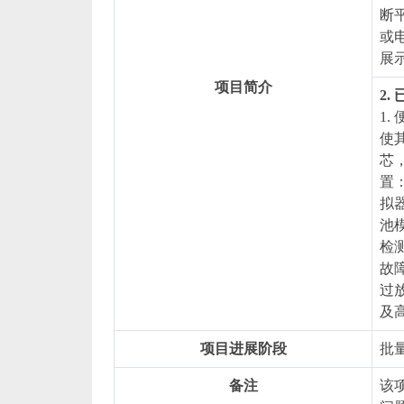
断
或
展
项目简介
2
1
使
芯
置
拟
池
检
故
过
及
项目进展阶段
批
备注
该