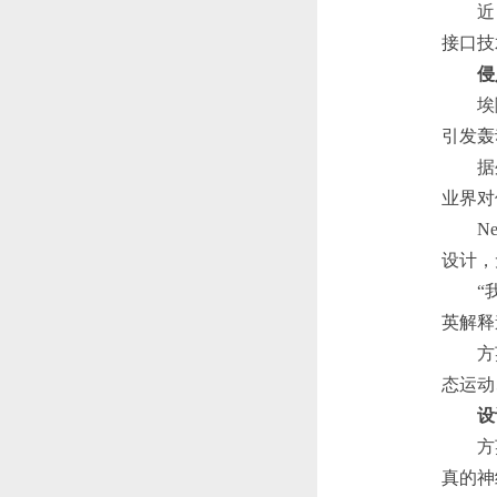
近日，
接口技
侵
埃隆·
引发轰
据外媒
业界对
Neu
设计，
“我们
英解释
方英说
态运动
设
方英在
真的神