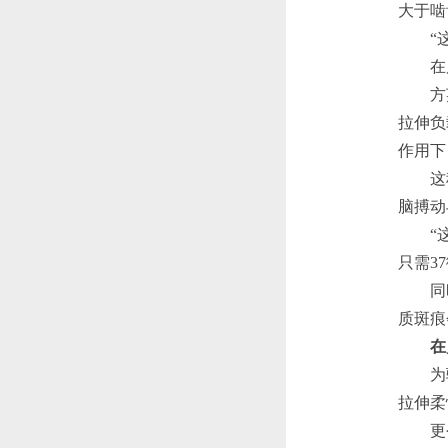
大于啮
“这种
在后续
方英告
拉伸负
作用下
这种设
脑搏动
“这款
只需37
同时，
质斑痕
在
为验证
拉伸柔
更令人